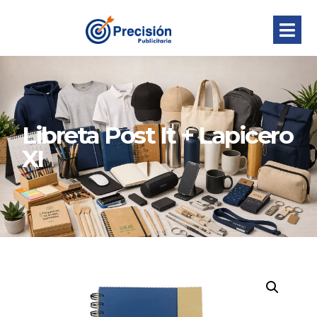
Libreta Post It + Lapicero
XI